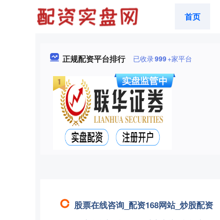
首页
正规配资平台排行
已收录
999
+家平台
股票在线咨询_配资168网站_炒股配资