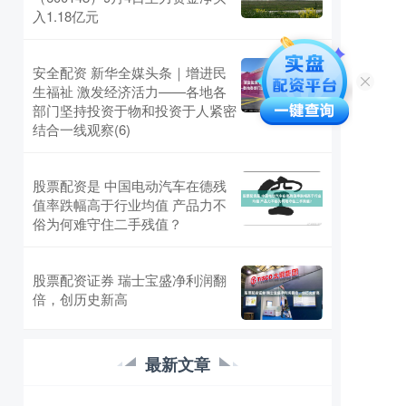
入1.18亿元
安全配资 新华全媒头条｜增进民
生福祉 激发经济活力——各地各
部门坚持投资于物和投资于人紧密
结合一线观察(6)
股票配资是 中国电动汽车在德残
值率跌幅高于行业均值 产品力不
俗为何难守住二手残值？
股票配资证券 瑞士宝盛净利润翻
倍，创历史新高
最新文章