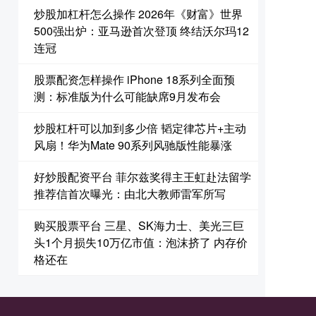
炒股加杠杆怎么操作 2026年《财富》世界
500强出炉：亚马逊首次登顶 终结沃尔玛12
连冠
股票配资怎样操作 iPhone 18系列全面预
测：标准版为什么可能缺席9月发布会
炒股杠杆可以加到多少倍 韬定律芯片+主动
风扇！华为Mate 90系列风驰版性能暴涨
好炒股配资平台 菲尔兹奖得主王虹赴法留学
推荐信首次曝光：由北大教师雷军所写
购买股票平台 三星、SK海力士、美光三巨
头1个月损失10万亿市值：泡沫挤了 内存价
格还在