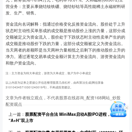
营业务：主要从事烧结钕铁硼、烧结钐钴等高性能稀土永磁材料研
发、生产、销售。
资金流向名词解释：指通过价格变化反推资金流向。股价处于上升
状态时主动性买单形成的成交额是推动股价上涨的力量，这部分成
交额被定义为资金流入，股价处于下跌状态时主动性卖单产生的的
成交额是推动股价下跌的力量，这部分成交额被定义为资金流出。
当天两者的差额即是当天两种力量相抵之后剩下的推动股价上升的
净力。通过逐笔交易单成交金额计算主力资金流向、游资资金流向
和散户资金流向。
注：主力资金为特大单成交，游资为大单成交，散户为中小单成交
以上内容为证券之星据公开信息整理股票几倍杠杆，由AI算法生成(网信算备
310104345710301240019号)，不构成投资建议。
文章为作者独立观点，不代表股票在线咨询_配资168网站_炒股
配资观点
上一篇：
股票配资平台合法 MiniMax启动A股IPO进程，冲刺
“A+H”双上市