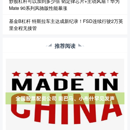
炒股杠杆可以加到多少倍 韬定律芯片+主动风扇！华为
Mate 90系列风驰版性能暴涨
基金B杠杆 特斯拉车主达成新纪录！FSD连续行驶2万英
里全程无接管
推荐阅读