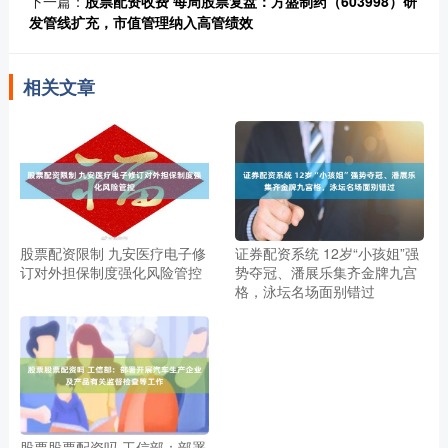
下一篇：
股票配资收费 每周股票复盘：方盛制药（603998）研
发管线扩充，市值管理纳入高管绩效
相关文章
股票配资限制 九安医疗电子修
证券配资系统 12岁“小孩姐”强
订对外担保制度强化风险管控
势夺冠、潘展乐集齐金牌九宫
格，泳坛名场面别错过
股票股票配资吗 工信部：部署