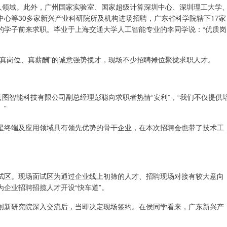
器人领域。此外，广州国家实验室、国家超级计算深圳中心、深圳理工大学
心等30多家新兴产业科研院所及机构进场招聘，广东省科学院辖下17家
的学子前来求职。毕业于上海交通大学人工智能专业的李同学说：“优质岗
真岗位、真薪酬”的诚意强势揽才，现场不少招聘摊位聚拢求职人才。
云图智能科技有限公司副总经理彭聪向求职者热情“安利”，“我们不仅提供
”
星终端及应用领域具有领先优势的骨干企业，在本次招聘会也带了技术工
试区。现场面试区为通过企业线上初筛的人才、招聘现场对接有较大意向
企业招聘招揽人才开设“快车道”。
创新研究院深入交流后，当即决定现场签约。在侯同学看来，广东新兴产