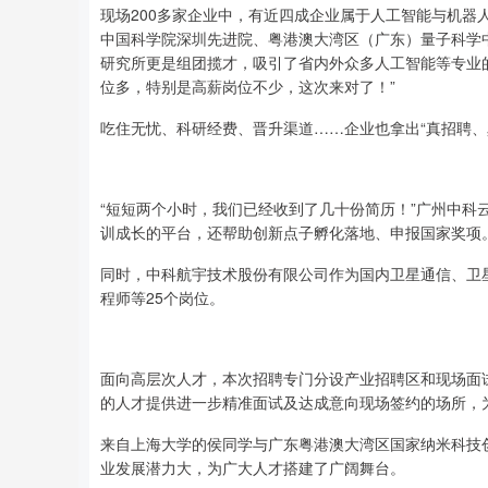
现场200多家企业中，有近四成企业属于人工智能与机
中国科学院深圳先进院、粤港澳大湾区（广东）量子科学中
研究所更是组团揽才，吸引了省内外众多人工智能等专业
位多，特别是高薪岗位不少，这次来对了！”
吃住无忧、科研经费、晋升渠道……企业也拿出“真招聘、
“短短两个小时，我们已经收到了几十份简历！”广州中科
训成长的平台，还帮助创新点子孵化落地、申报国家奖项。
同时，中科航宇技术股份有限公司作为国内卫星通信、卫
程师等25个岗位。
面向高层次人才，本次招聘专门分设产业招聘区和现场面
的人才提供进一步精准面试及达成意向现场签约的场所，为
来自上海大学的侯同学与广东粤港澳大湾区国家纳米科技
业发展潜力大，为广大人才搭建了广阔舞台。