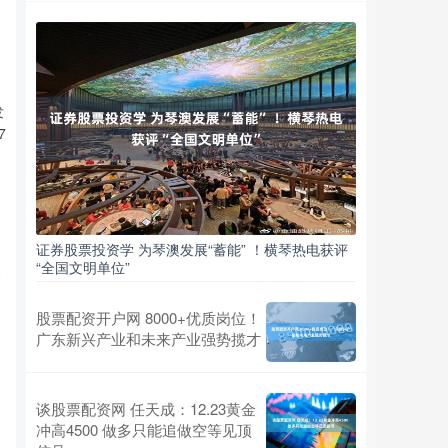
发
7
证券股票投资学 为琴澳发展“蓄能” ！横琴热电获评
尖
“全国文明单位”
股票配资开户网 8000+优质岗位！
广东新兴产业和未来产业强势揽才
谈股票配资网 任天成：12.23黄金
冲高4500 做多只能追做空等见顶