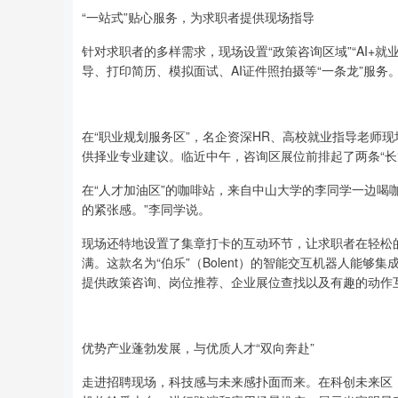
“一站式”贴心服务，为求职者提供现场指导
针对求职者的多样需求，现场设置“政策咨询区域”“AI+就
导、打印简历、模拟面试、AI证件照拍摄等“一条龙”服务
在“职业规划服务区”，名企资深HR、高校就业指导老师
供择业专业建议。临近中午，咨询区展位前排起了两条“长
在“人才加油区”的咖啡站，来自中山大学的李同学一边喝
的紧张感。”李同学说。
现场还特地设置了集章打卡的互动环节，让求职者在轻松的氛
满。这款名为“伯乐”（Bolent）的智能交互机器人能
提供政策咨询、岗位推荐、企业展位查找以及有趣的动作
优势产业蓬勃发展，与优质人才“双向奔赴”
走进招聘现场，科技感与未来感扑面而来。在科创未来区