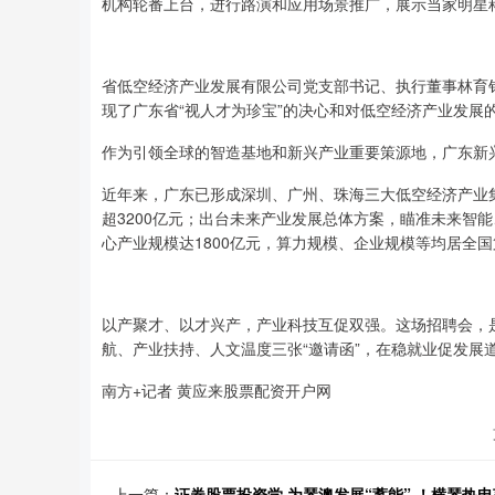
机构轮番上台，进行路演和应用场景推广，展示当家明星
省低空经济产业发展有限公司党支部书记、执行董事林育
现了广东省“视人才为珍宝”的决心和对低空经济产业发展
作为引领全球的智造基地和新兴产业重要策源地，广东新
近年来，广东已形成深圳、广州、珠海三大低空经济产业
超3200亿元；出台未来产业发展总体方案，瞄准未来智能
心产业规模达1800亿元，算力规模、企业规模等均居全
以产聚才、以才兴产，产业科技互促双强。这场招聘会，是
航、产业扶持、人文温度三张“邀请函”，在稳就业促发展
南方+记者 黄应来股票配资开户网
上一篇：
证券股票投资学 为琴澳发展“蓄能” ！横琴热电