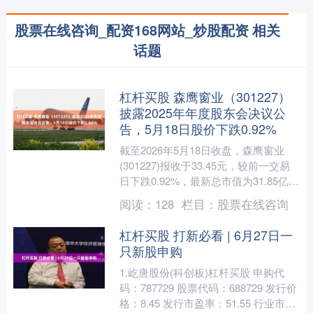
股票在线咨询_配资168网站_炒股配资 相关
话题
杠杆买股 森鹰窗业（301227）
披露2025年年度股东会决议公
告，5月18日股价下跌0.92%
截至2026年5月18日收盘，森鹰窗业
(301227)报收于33.45元，较前一交易
日下跌0.92%，最新总市值为31.85亿
元。该股当日开盘33.75元，最高....
阅读：
128
栏目：
股票在线咨询
杠杆买股 打新必看 | 6月27日一
只新股申购
1.屹唐股份(科创板)杠杆买股 申购代
码：787729 股票代码：688729 发行价
格：8.45 发行市盈率：51.55 行业市盈