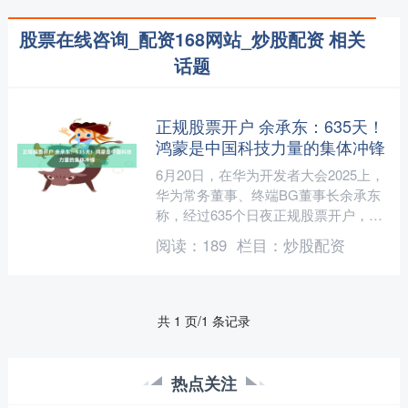
股票在线咨询_配资168网站_炒股配资 相关
话题
正规股票开户 余承东：635天！
鸿蒙是中国科技力量的集体冲锋
6月20日，在华为开发者大会2025上，
华为常务董事、终端BG董事长余承东
称，经过635个日夜正规股票开户，鸿
蒙生态已从应用鸿蒙化阶段走向了“指
阅读：
189
栏目：
炒股配资
数级扩张”的飞轮....
共 1 页/1 条记录
热点关注